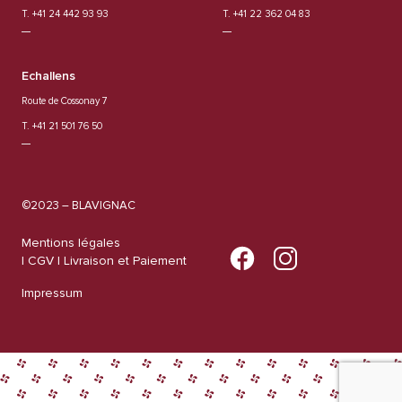
T. +41 24 442 93 93
T. +41 22 362 04 83
Echallens
Route de Cossonay 7
T. +41 21 501 76 50
©2023 – BLAVIGNAC
Mentions légales
| CGV |
Livraison et Paiement
Impressum