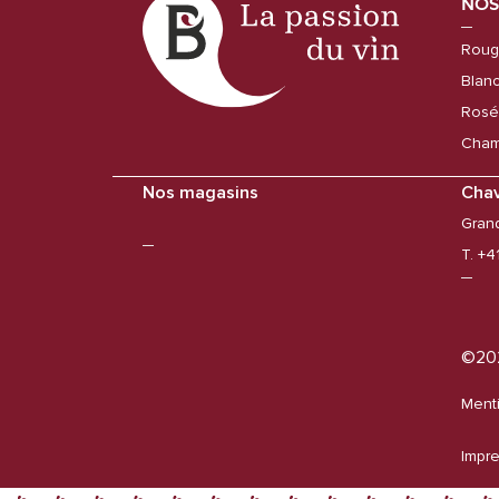
NOS
Roug
Blan
Rosé
Cham
Nos magasins
Cha
Gran
T. +4
©20
Menti
Impr