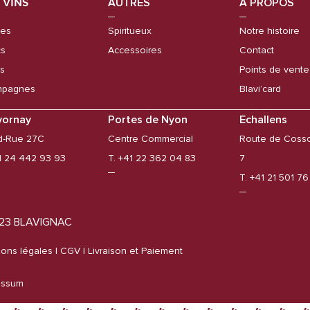
 VINS
AUTRES
À PROPOS
es
Spiritueux
Notre histoire
cs
Accessoires
Contact
s
Points de vente
pagnes
Blavi’card
vornay
Portes de Nyon
Echallens
d-Rue 27C
Centre Commercial
Route de Coss
1 24 442 93 93
T. +41 22 362 04 83
7
T. +41 21 501 7
23 BLAVIGNAC
ons légales
| CGV |
Livraison et Paiement
essum