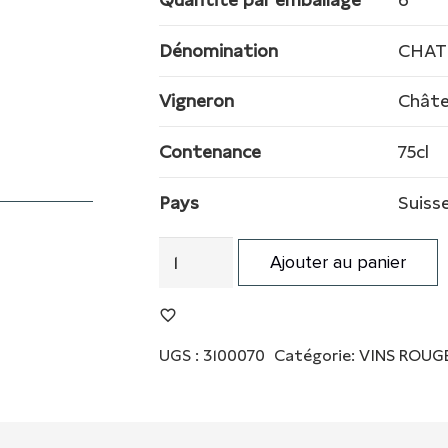
Dénomination
CHAT
Vigneron
Châte
Contenance
75cl
Pays
Suiss
quantité
Ajouter au panier
de
ACCORD
MAJEUR
UGS :
3100070
Catégorie:
VINS ROUG
RG
LA
COTE
AOC