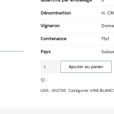
Dénomination
H. C
Vigneron
Domai
Contenance
75cl
Pays
Suiss
quantité
Ajouter au panier
de
ALTESSE
LA
UGS :
1012750
Catégorie:
VINS BLANC
CÔTE
AOC