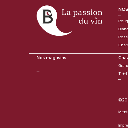
NOS
Roug
Blan
Rosé
Cham
Nos magasins
Cha
Gran
T. +4
©20
Menti
Impr