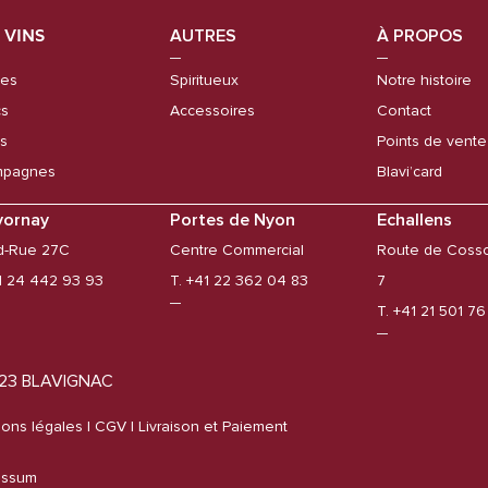
 VINS
AUTRES
À PROPOS
es
Spiritueux
Notre histoire
cs
Accessoires
Contact
s
Points de vente
pagnes
Blavi’card
vornay
Portes de Nyon
Echallens
d-Rue 27C
Centre Commercial
Route de Coss
1 24 442 93 93
T. +41 22 362 04 83
7
T. +41 21 501 7
23 BLAVIGNAC
ons légales
| CGV |
Livraison et Paiement
essum