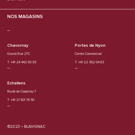
NOS MAGASINS
Chavornay
Portes de Nyon
Grand-Rue 27C
Centre Commercial
T. +41 24 442 93 93
T. +41 22 362 04 83
Echallens
Route de Cossonay 7
T. +41 21 501 76 50
©2023 – BLAVIGNAC