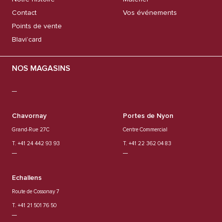
Contact
Vos événements
Points de vente
Blavi’card
NOS MAGASINS
Chavornay
Portes de Nyon
Grand-Rue 27C
Centre Commercial
T. +41 24 442 93 93
T. +41 22 362 04 83
Echallens
Route de Cossonay 7
T. +41 21 501 76 50