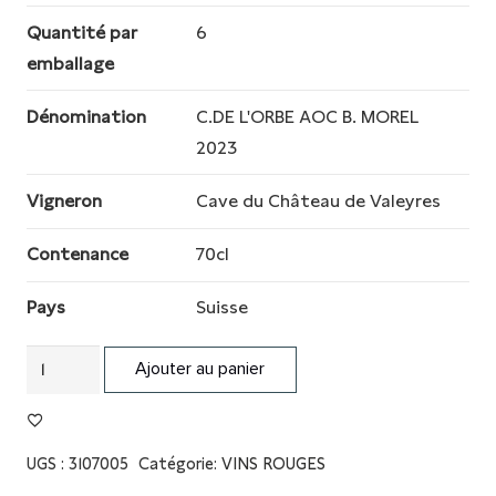
Quantité par
6
emballage
Dénomination
C.DE L'ORBE AOC B. MOREL
2023
Vigneron
Cave du Château de Valeyres
Contenance
70cl
Pays
Suisse
quantité
Ajouter au panier
de
CABERNET
NOIR
UGS :
3107005
Catégorie:
VINS ROUGES
SEL.